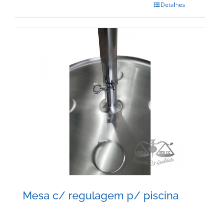
Detalhes
This
product
has
multiple
variants.
The
options
may
be
chosen
on
the
Mesa c/ regulagem p/ piscina
product