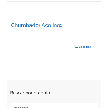
Chumbador Aço inox
Detalhes
This
product
has
multiple
variants.
The
Buscar por produto
options
may