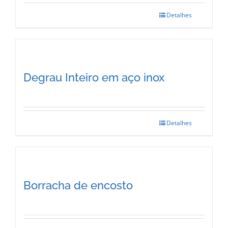
product
Detalhes
page
Degrau Inteiro em aço inox
Detalhes
This
product
has
multiple
Borracha de encosto
variants.
The