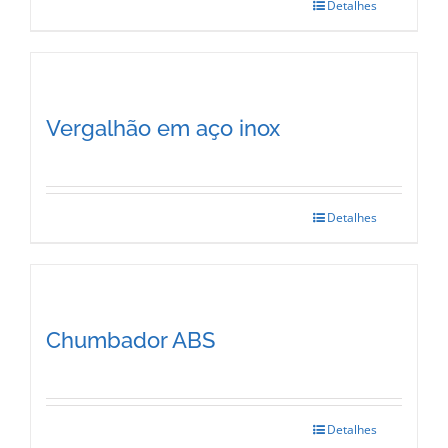
options
Detalhes
may
be
chosen
Vergalhão em aço inox
on
the
product
Detalhes
page
Chumbador ABS
Detalhes