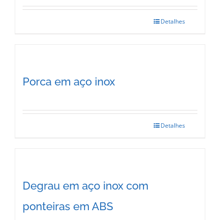
Detalhes
Porca em aço inox
Detalhes
This
product
has
multiple
Degrau em aço inox com
variants.
ponteiras em ABS
The