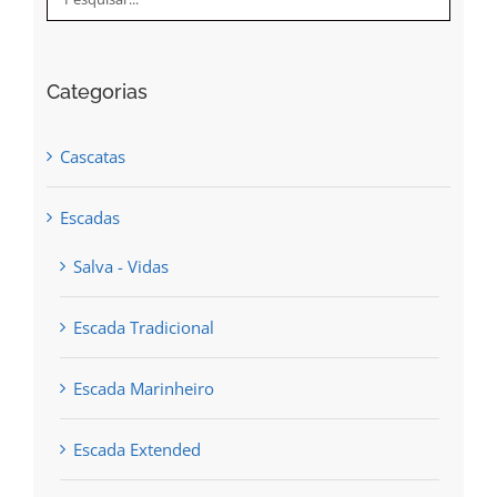
be
chosen
Categorias
on
the
Cascatas
product
page
Escadas
Salva - Vidas
Escada Tradicional
Escada Marinheiro
Escada Extended