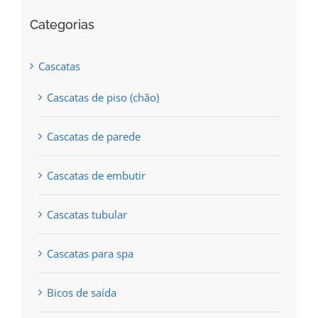
chosen
Categorias
on
the
Cascatas
product
Cascatas de piso (chão)
page
Cascatas de parede
Cascatas de embutir
Cascatas tubular
Cascatas para spa
Bicos de saída