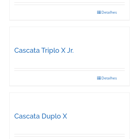
page
Detalhes
This
product
has
multiple
Cascata Triplo X Jr.
variants.
The
options
Detalhes
This
may
product
be
has
chosen
multiple
Cascata Duplo X
on
variants.
the
The