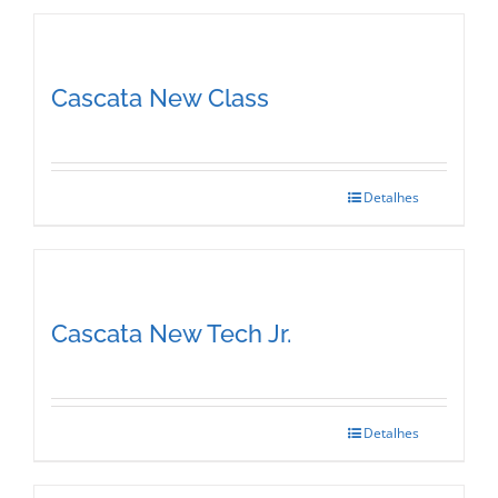
Cascata New Class
Detalhes
Cascata New Tech Jr.
Detalhes
This
product