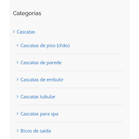
chosen
Categorias
on
the
Cascatas
product
Cascatas de piso (chão)
page
Cascatas de parede
Cascatas de embutir
Cascatas tubular
Cascatas para spa
Bicos de saída