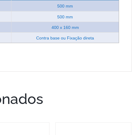
500 mm
500 mm
400 x 160 mm
Contra base ou Fixação direta
onados