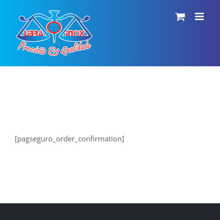
Ir
para
o
conteúdo
[pagseguro_order_confirmation]