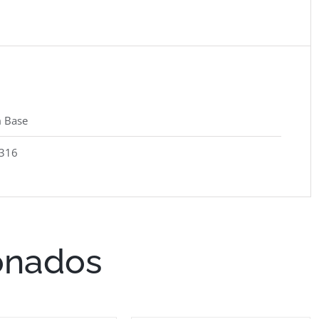
 Base
 316
onados