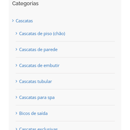
Categorias
on
the
Cascatas
product
Cascatas de piso (chão)
page
Cascatas de parede
Cascatas de embutir
Cascatas tubular
Cascatas para spa
Bicos de saída
Cascatas exclusivas