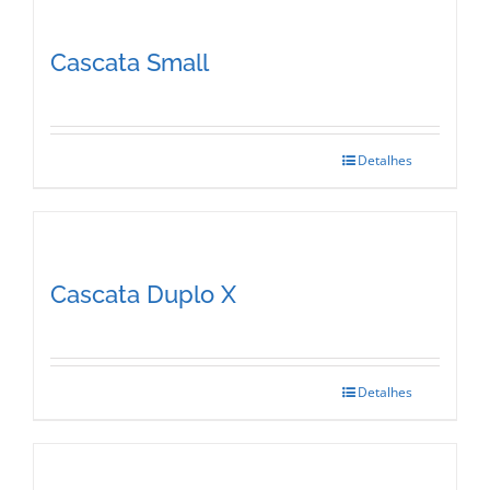
Cascata Small
Detalhes
This
product
has
multiple
Cascata Duplo X
variants.
The
options
Detalhes
This
may
product
be
has