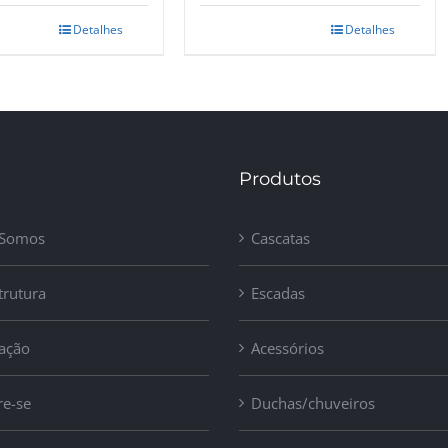
Detalhes
Detalhes
Produtos
Somos
Cascatas
trutura
Escadas
zação
Acessórios
re-se
Duchas/chuveiros