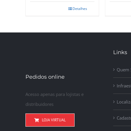
Detalhes
Links
Quem 
Pedidos online
Infraes
Acesso apenas para lojistas e
Locali
distribuidores
Cadast
LOJA VIRTUAL