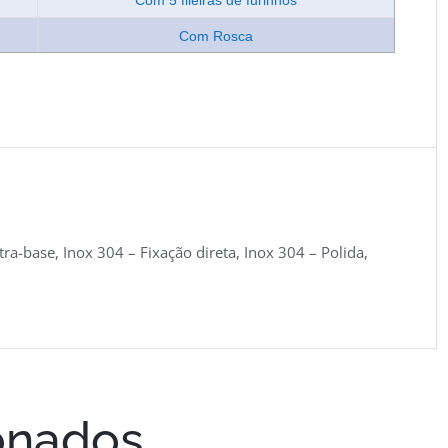
Com 5 fileiras de furinhos
Com Rosca
ra-base, Inox 304 – Fixação direta, Inox 304 – Polida,
onados