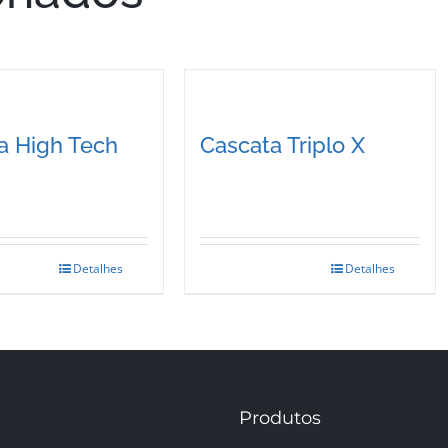
a High Tech
Cascata Triplo X
Detalhes
Detalhes
This
product
has
multiple
variants.
Produtos
The