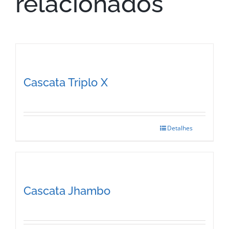
relacionados
Cascata Triplo X
Detalhes
This
product
has
multiple
Cascata Jhambo
variants.
The