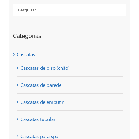
page
may
be
chosen
Categorias
on
the
Cascatas
product
Cascatas de piso (chão)
page
Cascatas de parede
Cascatas de embutir
Cascatas tubular
Cascatas para spa