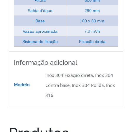
Altura
800 mm
Saída d’água
290 mm
Base
160 x 80 mm
Vazão aproximada
7.0 m³/h
Sistema de fixação
Fixação direta
Informação adicional
Inox 304 Fixação direta, Inox 304
Modelo
Contra base, Inox 304 Polida, Inox
316