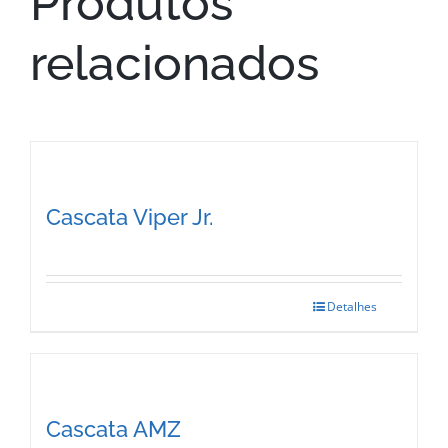
Produtos
relacionados
Cascata Viper Jr.
Detalhes
This
product
has
multiple
Cascata AMZ