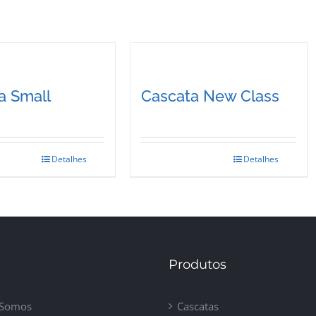
a Small
Cascata New Class
Detalhes
Detalhes
Produtos
Somos
Cascatas