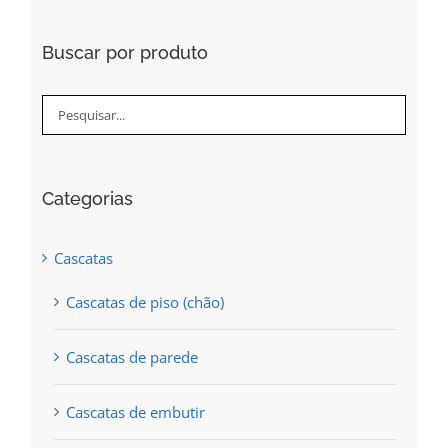
variants.
the
The
Buscar por produto
product
options
page
may
be
chosen
Categorias
on
the
Cascatas
product
Cascatas de piso (chão)
page
Cascatas de parede
Cascatas de embutir