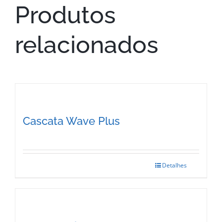
Produtos
relacionados
Cascata Wave Plus
Detalhes
This
product
has
multiple