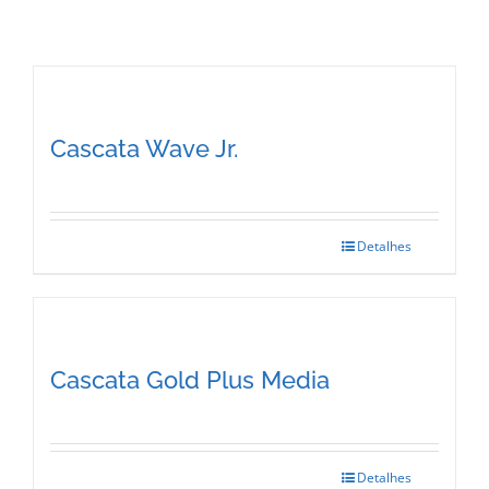
Cascata Wave Jr.
Detalhes
This
product
has
multiple
Cascata Gold Plus Media
variants.
The
options
Detalhes
This