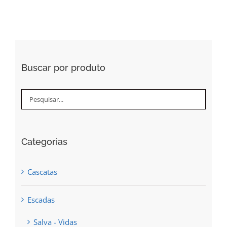
be
chosen
on
the
Buscar por produto
product
page
Categorias
Cascatas
Escadas
Salva - Vidas