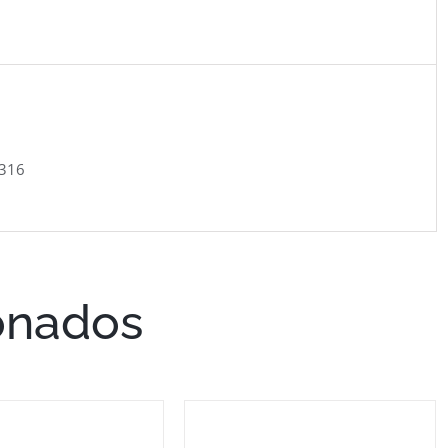
 316
onados