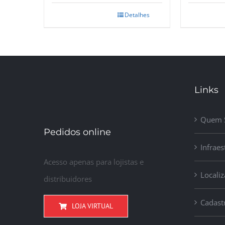
Detalhes
Links
Quem 
Pedidos online
Infraes
Acesso apenas para lojistas e
Locali
distribuidores
Cadast
LOJA VIRTUAL