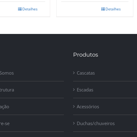
Detalhes
Detalhes
Produtos
Somos
Cascatas
trutura
Escadas
zação
Acessórios
re-se
Duchas/chuveiros