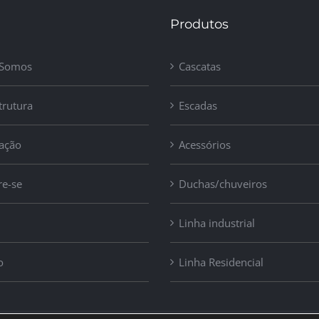
Produtos
Somos
Cascatas
trutura
Escadas
zação
Acessórios
re-se
Duchas/chuveiros
Linha industrial
o
Linha Residencial