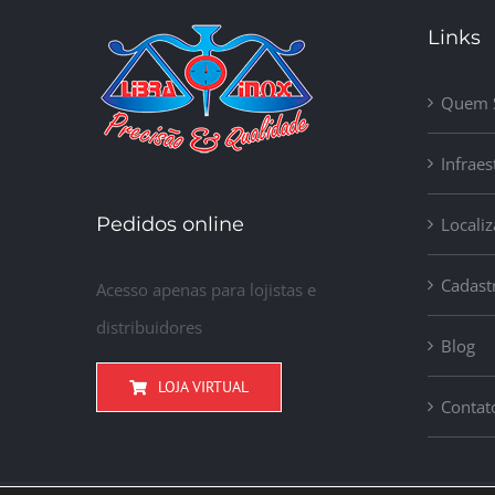
Links
Quem 
Infraes
Pedidos online
Locali
Cadast
Acesso apenas para lojistas e
distribuidores
Blog
LOJA VIRTUAL
Contat