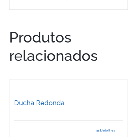
Produtos
relacionados
Ducha Redonda
Detalhes
This