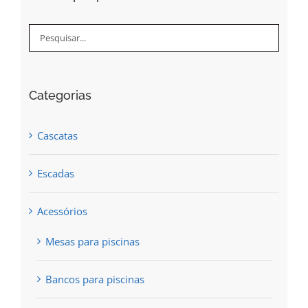
product
options
page
may
be
chosen
Categorias
on
the
Cascatas
product
page
Escadas
Acessórios
Mesas para piscinas
Bancos para piscinas