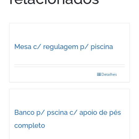
Mesa c/ regulagem p/ piscina
Detalhes
This
product
has
multiple
Banco p/ pscina c/ apoio de pés
variants.
completo
The