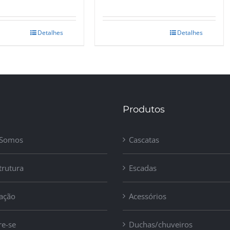
Detalhes
Detalhes
Produtos
Somos
Cascatas
trutura
Escadas
zação
Acessórios
re-se
Duchas/chuveiros