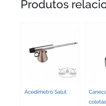
Produtos relaci
Acedímetro Salut
Caneca
coleta