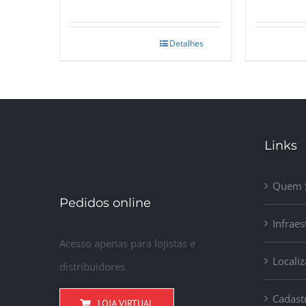
Detalhes
Links
Quem 
Pedidos online
Infraes
Acesso apenas para lojistas e
Locali
distribuidores
Cadast
LOJA VIRTUAL