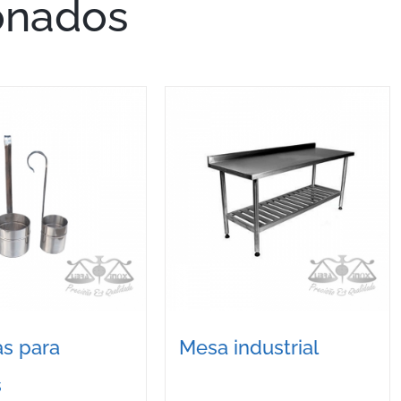
onados
s para
Mesa industrial
s